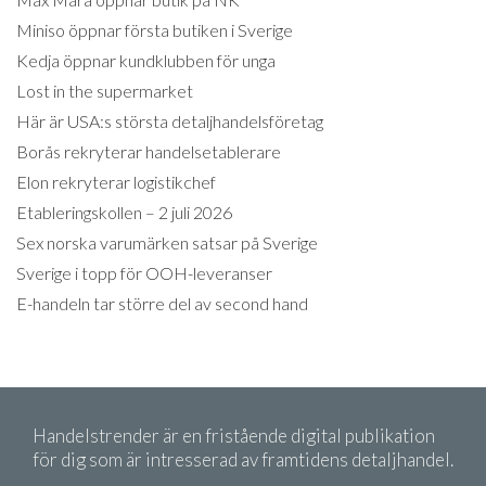
Miniso öppnar första butiken i Sverige
Kedja öppnar kundklubben för unga
Lost in the supermarket
Här är USA:s största detaljhandelsföretag
Borås rekryterar handelsetablerare
Elon rekryterar logistikchef
Etableringskollen – 2 juli 2026
Sex norska varumärken satsar på Sverige
Sverige i topp för OOH-leveranser
E-handeln tar större del av second hand
Handelstrender är en fristående digital publikation
för dig som är intresserad av framtidens detaljhandel.