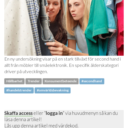
En ny undersökning visar på en stark tillväxt för second hand i
allt från möbler till småelektronik. En specifik ålderskategori
driver på utvecklingen.
Hållbarhet
Trender
Konsumentbeteende
#secondhand
#handelstrender
#omvärldsbevakning
Skaffa access
eller "
logga in
" via huvudmenyn så kan du
läsa denna artikel!
Lås upp denna artikel
med värdekod.