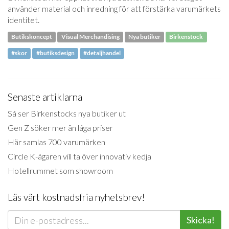
använder material och inredning för att förstärka varumärkets
identitet.
Butikskoncept
Visual Merchandising
Nya butiker
Birkenstock
#skor
#butiksdesign
#detaljhandel
Senaste artiklarna
Så ser Birkenstocks nya butiker ut
Gen Z söker mer än låga priser
Här samlas 700 varumärken
Circle K-ägaren vill ta över innovativ kedja
Hotellrummet som showroom
Läs vårt kostnadsfria nyhetsbrev!
Skicka!