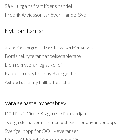
Så vill unga ha framtidens handel
Fredrik Arvidsson tar över Handel Syd
Nytt om karriär
Sofie Zettergren utses till vd på Matsmart
Borås rekryterar handelsetablerare
Elon rekryterar logistikchef
Kappahl rekryterar ny Sverigechef
Axfood utser ny hållbarhetschef
Våra senaste nyhetsbrev
Därför vill Circle K-ägaren köpa kedjan
Tydliga skillnader i hur män och kvinnor använder appar
Sverige i topp för OOH-leveranser
Första AI-köpet i Sverige genomfört