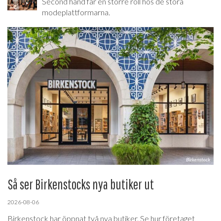
Second hand får en större roll hos de stora
modeplattformarna.
Så ser Birkenstocks nya butiker ut
2026-08-06
Birkenstock har öppnat två nya butiker. Se hur företaget