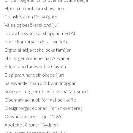
Hotellrummet som showroom
Fransk lyxikon får ny ägare
Väla slog besöksrekord i juli
Tre av tio svenskar shoppar med AI
Färre konkurser i detaljhandeln
Digital skattjakt ska locka familjer
Här är generationernas AI-vanor
Arken Zoo tar över Ica Gaston
Dagligvaruhandeln ökade i juni
Så använder män och kvinnor appar
Sofie Zettergren utses till vd på Matsmart
Obemannad hubb för mat och kaffe
Designtorget öppnar i Forumkvarteret
Omvärldskollen – 7 juli 2026
Apoteket öppnar i Sydport
Max Mara öppnar butik på NK