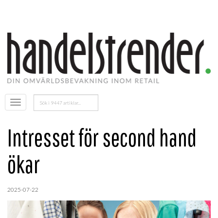
Sök
Öppna
efter:
menyn
Intresset för second hand
ökar
2025-07-22