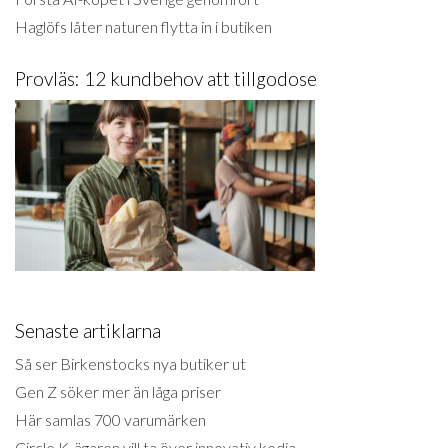
Haglöfs låter naturen flytta in i butiken
Provläs: 12 kundbehov att tillgodose
Senaste artiklarna
Så ser Birkenstocks nya butiker ut
Gen Z söker mer än låga priser
Här samlas 700 varumärken
Circle K-ägaren vill ta över innovativ kedja