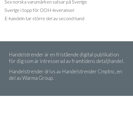
Sex norska varumärken satsar på Sverige
Sverige i topp för OOH-leveranser
E-handeln tar större del av second hand
Handelstrender är en fristående digital publikation
för dig som är intresserad av framtidens detaljhandel.
Handelstrender drivs av Handelstrender Cmptnc, en
del av Warma Group.
Copyright 2026 Handelstrender. Citera oss gärna!
Men kom ihåg att ange källa.
Köpvillkor
Integritetspolicy