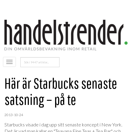
Sök
Öppna
efter:
menyn
Här är Starbucks senaste
satsning – på te
2013-10-24
Starbucks visade i dag upp sitt senaste koncept i New York.
Det är vad man kallar en "Teavana Fine Teas + Tea Bar" och