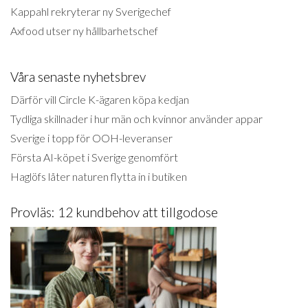
Kappahl rekryterar ny Sverigechef
Axfood utser ny hållbarhetschef
Våra senaste nyhetsbrev
Därför vill Circle K-ägaren köpa kedjan
Tydliga skillnader i hur män och kvinnor använder appar
Sverige i topp för OOH-leveranser
Första AI-köpet i Sverige genomfört
Haglöfs låter naturen flytta in i butiken
Provläs: 12 kundbehov att tillgodose