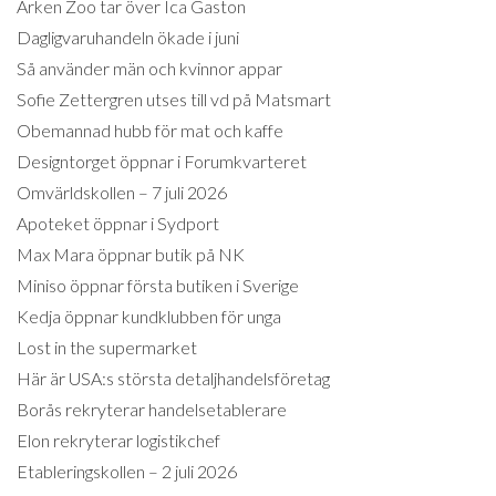
Arken Zoo tar över Ica Gaston
Dagligvaruhandeln ökade i juni
Så använder män och kvinnor appar
Sofie Zettergren utses till vd på Matsmart
Obemannad hubb för mat och kaffe
Designtorget öppnar i Forumkvarteret
Omvärldskollen – 7 juli 2026
Apoteket öppnar i Sydport
Max Mara öppnar butik på NK
Miniso öppnar första butiken i Sverige
Kedja öppnar kundklubben för unga
Lost in the supermarket
Här är USA:s största detaljhandelsföretag
Borås rekryterar handelsetablerare
Elon rekryterar logistikchef
Etableringskollen – 2 juli 2026