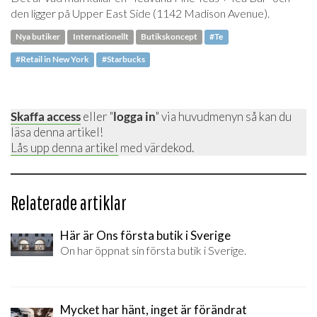
den ligger på Upper East Side (1142 Madison Avenue).
Nya butiker
Internationellt
Butikskoncept
#Te
#Retail in New York
#Starbucks
Skaffa access
eller "
logga in
" via huvudmenyn så kan du
läsa denna artikel!
Lås upp denna artikel
med värdekod.
Relaterade artiklar
Här är Ons första butik i Sverige
On har öppnat sin första butik i Sverige.
Mycket har hänt, inget är förändrat