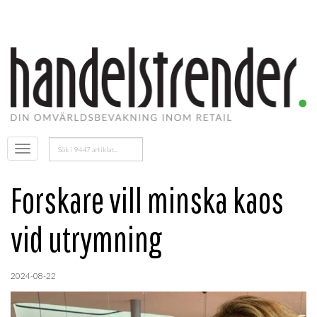
Sök
Öppna
efter:
menyn
Forskare vill minska kaos
vid utrymning
2024-08-22