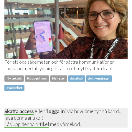
För att öka säkerheten och förbättra kommunikationen i
samband med utrymningar tas nu ett nytt system fram.
Ny teknik
Köpcentrum
Nyheter
#malmö
#utrymningar
#säkerhet
Skaffa access
eller "
logga in
" via huvudmenyn så kan du
läsa denna artikel!
Lås upp denna artikel
med värdekod.