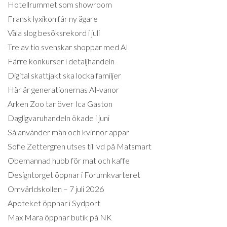
Hotellrummet som showroom
Fransk lyxikon får ny ägare
Väla slog besöksrekord i juli
Tre av tio svenskar shoppar med AI
Färre konkurser i detaljhandeln
Digital skattjakt ska locka familjer
Här är generationernas AI-vanor
Arken Zoo tar över Ica Gaston
Dagligvaruhandeln ökade i juni
Så använder män och kvinnor appar
Sofie Zettergren utses till vd på Matsmart
Obemannad hubb för mat och kaffe
Designtorget öppnar i Forumkvarteret
Omvärldskollen – 7 juli 2026
Apoteket öppnar i Sydport
Max Mara öppnar butik på NK