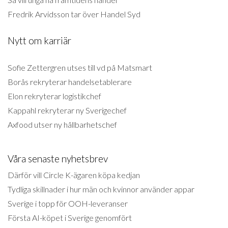
Fredrik Arvidsson tar över Handel Syd
Nytt om karriär
Sofie Zettergren utses till vd på Matsmart
Borås rekryterar handelsetablerare
Elon rekryterar logistikchef
Kappahl rekryterar ny Sverigechef
Axfood utser ny hållbarhetschef
Våra senaste nyhetsbrev
Därför vill Circle K-ägaren köpa kedjan
Tydliga skillnader i hur män och kvinnor använder appar
Sverige i topp för OOH-leveranser
Första AI-köpet i Sverige genomfört