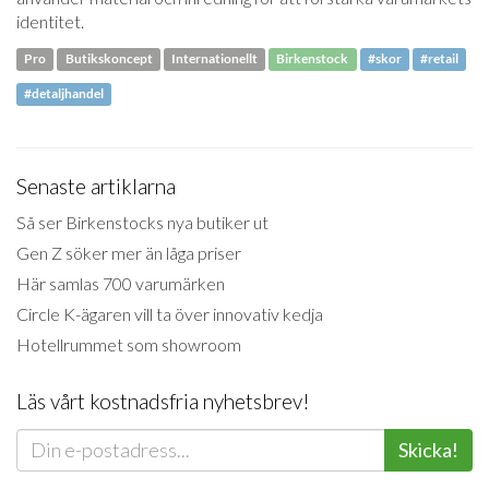
identitet.
Pro
Butikskoncept
Internationellt
Birkenstock
#skor
#retail
#detaljhandel
Senaste artiklarna
Så ser Birkenstocks nya butiker ut
Gen Z söker mer än låga priser
Här samlas 700 varumärken
Circle K-ägaren vill ta över innovativ kedja
Hotellrummet som showroom
Läs vårt kostnadsfria nyhetsbrev!
Skicka!