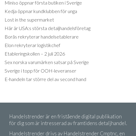
Miniso öppnar första butiken i Sverige
Kedja öppnar kundklubben för unga
Lost in the supermarket
Här är USA:s största detaljhandelsföretag
Borås rekryterar handelsetablerare
Elon rekryterar logistikchef
Etableringskollen – 2 juli 2026
Sex norska varumärken satsar på Sverige
Sverige i topp för OOH-leveranser
E-handeln tar större del av second hand
Handelstrender är en fristående digital publikation
för dig som är intresserad av framtidens detaljhandel.
Handelstrender drivs av Handelstrender Cmptnc, en