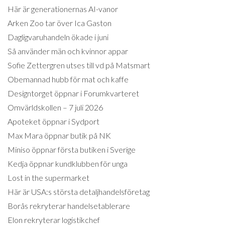
Här är generationernas AI-vanor
Arken Zoo tar över Ica Gaston
Dagligvaruhandeln ökade i juni
Så använder män och kvinnor appar
Sofie Zettergren utses till vd på Matsmart
Obemannad hubb för mat och kaffe
Designtorget öppnar i Forumkvarteret
Omvärldskollen – 7 juli 2026
Apoteket öppnar i Sydport
Max Mara öppnar butik på NK
Miniso öppnar första butiken i Sverige
Kedja öppnar kundklubben för unga
Lost in the supermarket
Här är USA:s största detaljhandelsföretag
Borås rekryterar handelsetablerare
Elon rekryterar logistikchef