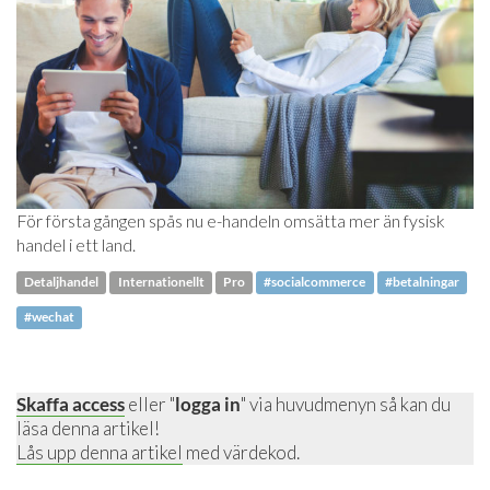
För första gången spås nu e-handeln omsätta mer än fysisk
handel i ett land.
Detaljhandel
Internationellt
Pro
#socialcommerce
#betalningar
#wechat
Skaffa access
eller "
logga in
" via huvudmenyn så kan du
läsa denna artikel!
Lås upp denna artikel
med värdekod.