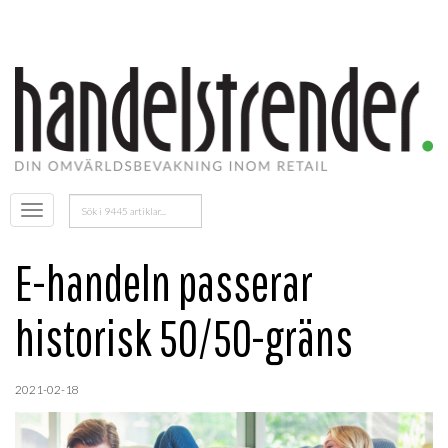
Sök
Öppna
efter:
menyn
E-handeln passerar
historisk 50/50-gräns
2021-02-18