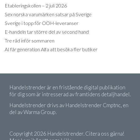
Etableringskollen – 2 juli 2026
Sex norska varumärken satsar på Sverige
Sverige i topp för OOH-leveranser
E-handeln tar större del av second hand
Tre råd inför sommaren
AI får generation Alfa att besöka fler butiker
Handelstrender är en fristående digital publikation
för dig som är intresserad av framtidens detaljhandel.
Handelstrender drivs av Handelstrender Cmptnc, en
del av Warma Group.
Copyright 2026 Handelstrender. Citera oss gärna!