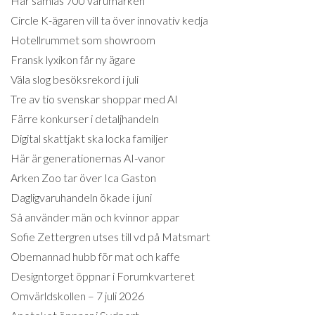
Här samlas 700 varumärken
Circle K-ägaren vill ta över innovativ kedja
Hotellrummet som showroom
Fransk lyxikon får ny ägare
Väla slog besöksrekord i juli
Tre av tio svenskar shoppar med AI
Färre konkurser i detaljhandeln
Digital skattjakt ska locka familjer
Här är generationernas AI-vanor
Arken Zoo tar över Ica Gaston
Dagligvaruhandeln ökade i juni
Så använder män och kvinnor appar
Sofie Zettergren utses till vd på Matsmart
Obemannad hubb för mat och kaffe
Designtorget öppnar i Forumkvarteret
Omvärldskollen – 7 juli 2026