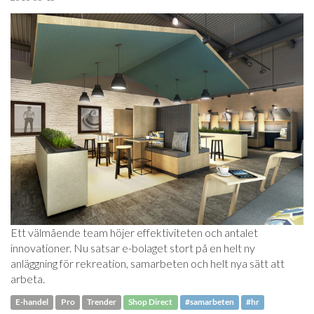
Ett välmående team höjer effektiviteten och antalet
innovationer. Nu satsar e-bolaget stort på en helt ny
anläggning för rekreation, samarbeten och helt nya sätt att
arbeta.
E-handel
Pro
Trender
Shop Direct
#samarbeten
#hr