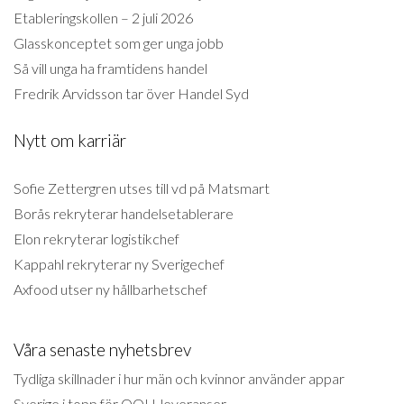
Etableringskollen – 2 juli 2026
Glasskonceptet som ger unga jobb
Så vill unga ha framtidens handel
Fredrik Arvidsson tar över Handel Syd
Nytt om karriär
Sofie Zettergren utses till vd på Matsmart
Borås rekryterar handelsetablerare
Elon rekryterar logistikchef
Kappahl rekryterar ny Sverigechef
Axfood utser ny hållbarhetschef
Våra senaste nyhetsbrev
Tydliga skillnader i hur män och kvinnor använder appar
Sverige i topp för OOH-leveranser