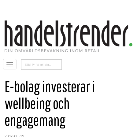
Sök
Öppna
efter:
menyn
E-bolag investerar i
wellbeing och
engagemang
2016-08-15