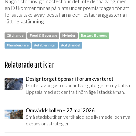
Någon stor invigningsfest blir det inte denna gång, men
en DJ kommer finnas på plats under premiärdagen för att
försätta take away-beställarna och restauranggästerna i
rätt helgstämning.
Cityhandel
Food & Beverage
Nyheter
Bastard Burgers
#hamburgare
#etableringar
#cityhandel
Relaterade artiklar
Designtorget öppnar i Forumkvarteret
I slutet av augusti öppnar Designtorget en ny butik i
Uppsala med ett centralt hörnläge i stadskärnan.
Omvärldskollen – 27 maj 2026
Små stadsbutiker, vertikalodlade livsmedel och nya
expansionsstrategier.