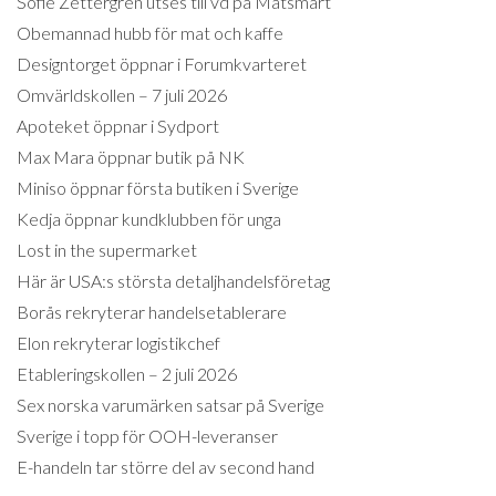
Sofie Zettergren utses till vd på Matsmart
Obemannad hubb för mat och kaffe
Designtorget öppnar i Forumkvarteret
Omvärldskollen – 7 juli 2026
Apoteket öppnar i Sydport
Max Mara öppnar butik på NK
Miniso öppnar första butiken i Sverige
Kedja öppnar kundklubben för unga
Lost in the supermarket
Här är USA:s största detaljhandelsföretag
Borås rekryterar handelsetablerare
Elon rekryterar logistikchef
Etableringskollen – 2 juli 2026
Sex norska varumärken satsar på Sverige
Sverige i topp för OOH-leveranser
E-handeln tar större del av second hand