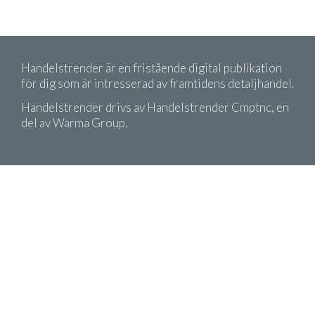
Handelstrender är en fristående digital publikation
för dig som är intresserad av framtidens detaljhandel.
Handelstrender drivs av Handelstrender Cmptnc, en
del av Warma Group.
Copyright 2026 Handelstrender. Citera oss gärna!
Men kom ihåg att ange källa.
Köpvillkor
Integritetspolicy
v76