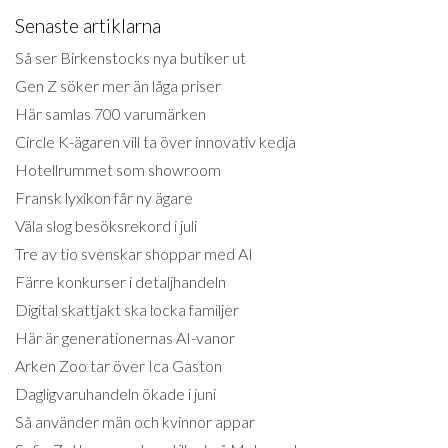
Senaste artiklarna
Så ser Birkenstocks nya butiker ut
Gen Z söker mer än låga priser
Här samlas 700 varumärken
Circle K-ägaren vill ta över innovativ kedja
Hotellrummet som showroom
Fransk lyxikon får ny ägare
Väla slog besöksrekord i juli
Tre av tio svenskar shoppar med AI
Färre konkurser i detaljhandeln
Digital skattjakt ska locka familjer
Här är generationernas AI-vanor
Arken Zoo tar över Ica Gaston
Dagligvaruhandeln ökade i juni
Så använder män och kvinnor appar