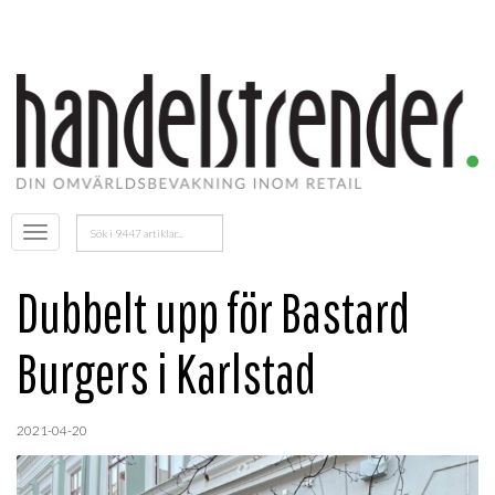
Sök
Öppna
efter:
menyn
Dubbelt upp för Bastard
Burgers i Karlstad
2021-04-20