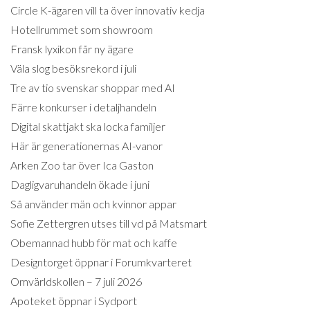
Circle K-ägaren vill ta över innovativ kedja
Hotellrummet som showroom
Fransk lyxikon får ny ägare
Väla slog besöksrekord i juli
Tre av tio svenskar shoppar med AI
Färre konkurser i detaljhandeln
Digital skattjakt ska locka familjer
Här är generationernas AI-vanor
Arken Zoo tar över Ica Gaston
Dagligvaruhandeln ökade i juni
Så använder män och kvinnor appar
Sofie Zettergren utses till vd på Matsmart
Obemannad hubb för mat och kaffe
Designtorget öppnar i Forumkvarteret
Omvärldskollen – 7 juli 2026
Apoteket öppnar i Sydport