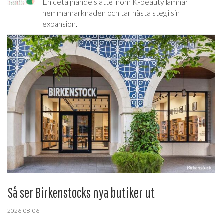
En detaljhandelsjätte inom K-beauty lämnar
hemmamarknaden och tar nästa steg i sin
expansion.
Så ser Birkenstocks nya butiker ut
2026-08-06