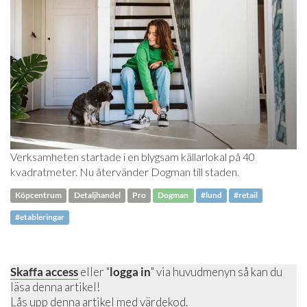
Verksamheten startade i en blygsam källarlokal på 40
kvadratmeter. Nu återvänder Dogman till staden.
Köpcentrum
Detaljhandel
Pro
Dogman
#lund
#retail
#etableringar
Skaffa access
eller "
logga in
" via huvudmenyn så kan du
läsa denna artikel!
Lås upp denna artikel
med värdekod.