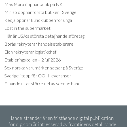
Max Mara öppnar butik på NK
Miniso öppnar första butiken i Sverige
Kedja öppnar kundklubben för unga
Lost in the supermarket
Här är USA:s största detaljhandelsföretag
Borås rekryterar handelsetablerare
Elon rekryterar logistikchef
Etableringskollen – 2 juli 2026
Sex norska varumärken satsar på Sverige
Sverige i topp för OOH-leveranser
E-handeln tar större del av second hand
Handelstrender är en fristående digital publikation
för dig som är intresserad av framtidens detaljhandel.