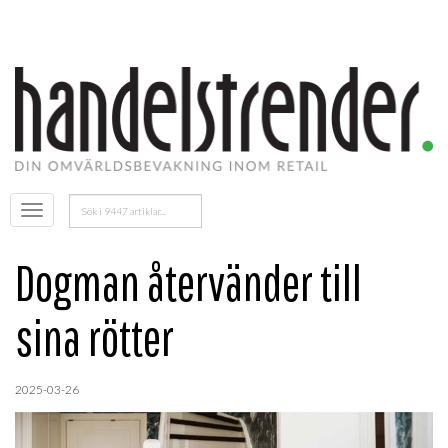
Sök
Öppna
efter:
menyn
Dogman återvänder till
sina rötter
2025-03-26