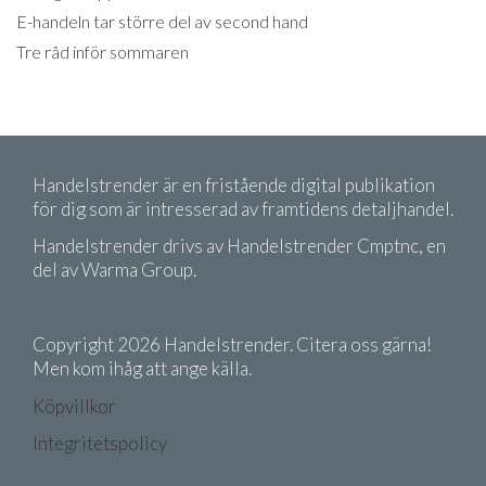
E-handeln tar större del av second hand
Tre råd inför sommaren
Handelstrender är en fristående digital publikation
för dig som är intresserad av framtidens detaljhandel.
Handelstrender drivs av Handelstrender Cmptnc, en
del av Warma Group.
Copyright 2026 Handelstrender. Citera oss gärna!
Men kom ihåg att ange källa.
Köpvillkor
Integritetspolicy