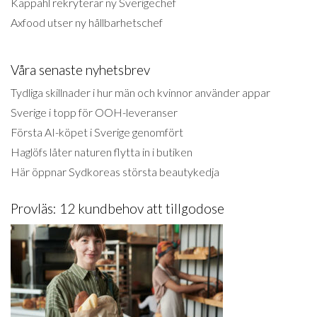
Kappahl rekryterar ny Sverigechef
Axfood utser ny hållbarhetschef
Våra senaste nyhetsbrev
Tydliga skillnader i hur män och kvinnor använder appar
Sverige i topp för OOH-leveranser
Första AI-köpet i Sverige genomfört
Haglöfs låter naturen flytta in i butiken
Här öppnar Sydkoreas största beautykedja
Provläs: 12 kundbehov att tillgodose