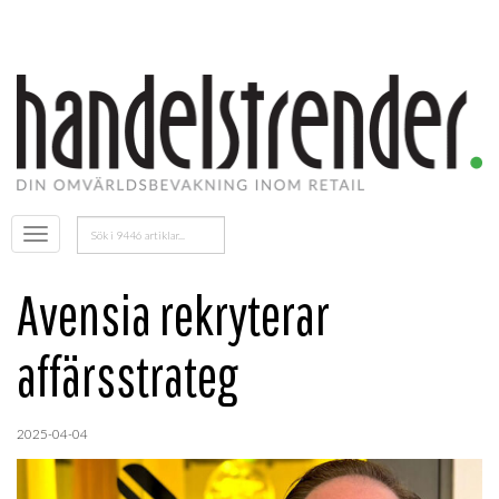
Sök
Öppna
efter:
menyn
Avensia rekryterar
affärsstrateg
2025-04-04