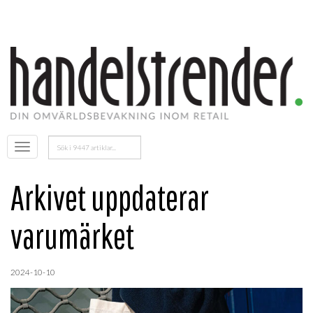
Sök
Öppna
efter:
menyn
Arkivet uppdaterar
varumärket
2024-10-10