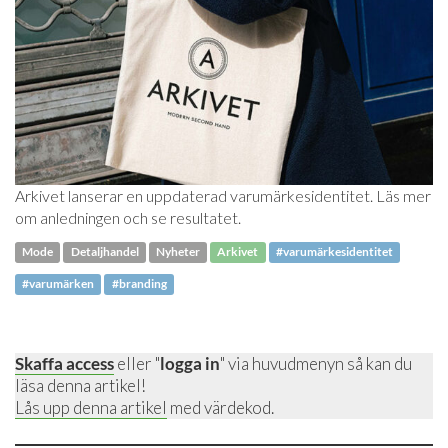
Arkivet lanserar en uppdaterad varumärkesidentitet. Läs mer
om anledningen och se resultatet.
Mode
Detaljhandel
Nyheter
Arkivet
#varumärkesidentitet
#varumärken
#branding
Skaffa access
eller "
logga in
" via huvudmenyn så kan du
läsa denna artikel!
Lås upp denna artikel
med värdekod.