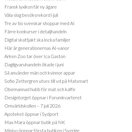
Fransk lyxikon får ny ägare
Väla slog besöksrekord i juli
Tre av tio svenskar shoppar med AI
Färre konkurser i detaljhandeln
Digital skattjakt ska locka familjer
Här är generationernas AI-vanor
Arken Zoo tar över Ica Gaston
Dagligvaruhandeln ökade i juni
Så använder män och kvinnor appar
Sofie Zettergren utses till vd på Matsmart
Obemannad hubb för mat och kaffe
Designtorget öppnar i Forumkvarteret
Omvärldskollen – 7 juli 2026
Apoteket öppnar i Sydport
Max Mara öppnar butik på NK
Miniso öppnar första butiken i Sverige