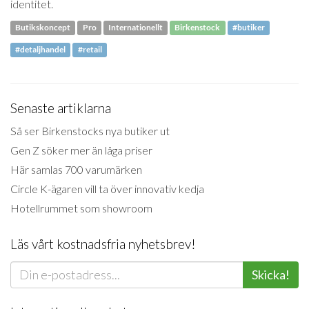
identitet.
Butikskoncept
Pro
Internationellt
Birkenstock
#butiker
#detaljhandel
#retail
Senaste artiklarna
Så ser Birkenstocks nya butiker ut
Gen Z söker mer än låga priser
Här samlas 700 varumärken
Circle K-ägaren vill ta över innovativ kedja
Hotellrummet som showroom
Läs vårt kostnadsfria nyhetsbrev!
Skicka!