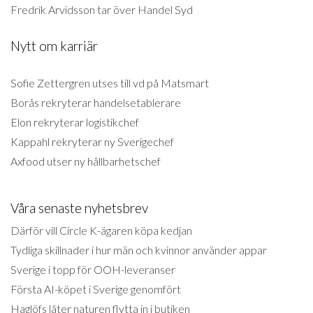
Fredrik Arvidsson tar över Handel Syd
Nytt om karriär
Sofie Zettergren utses till vd på Matsmart
Borås rekryterar handelsetablerare
Elon rekryterar logistikchef
Kappahl rekryterar ny Sverigechef
Axfood utser ny hållbarhetschef
Våra senaste nyhetsbrev
Därför vill Circle K-ägaren köpa kedjan
Tydliga skillnader i hur män och kvinnor använder appar
Sverige i topp för OOH-leveranser
Första AI-köpet i Sverige genomfört
Haglöfs låter naturen flytta in i butiken