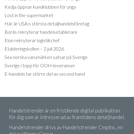
Kedja öppnar kundklubben för unga
Lost in the supermarket
Här är USA:s största detaljhandelsföretag
Borås rekryterar handelsetablerare
Elon rekryterar logistikchef
Etableringskollen – 2 juli 2026
Sex norska varumärken satsar på Sverige
Sverige i topp för OOH-leveranser
E-handeln tar större del av second hand
Handelstrender är en fristående digital publikation
för dig som är intresserad av framtidens detaljhandel.
Handelstrender drivs av Handelstrender Cmptnc, en
del av Warma Group.