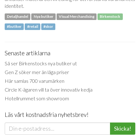
identitet.
Detaljhandel
Nya butiker
Visual Merchandising
Birkenstock
#butiker
#retail
#skor
Senaste artiklarna
Så ser Birkenstocks nya butiker ut
Gen Z söker mer än låga priser
Här samlas 700 varumärken
Circle K-ägaren vill ta över innovativ kedja
Hotellrummet som showroom
Läs vårt kostnadsfria nyhetsbrev!
Skicka!