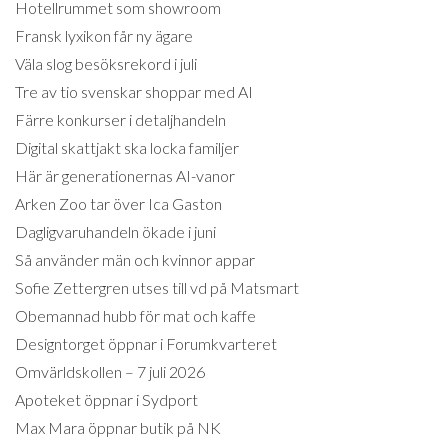
Hotellrummet som showroom
Fransk lyxikon får ny ägare
Väla slog besöksrekord i juli
Tre av tio svenskar shoppar med AI
Färre konkurser i detaljhandeln
Digital skattjakt ska locka familjer
Här är generationernas AI-vanor
Arken Zoo tar över Ica Gaston
Dagligvaruhandeln ökade i juni
Så använder män och kvinnor appar
Sofie Zettergren utses till vd på Matsmart
Obemannad hubb för mat och kaffe
Designtorget öppnar i Forumkvarteret
Omvärldskollen – 7 juli 2026
Apoteket öppnar i Sydport
Max Mara öppnar butik på NK