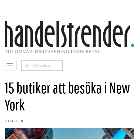
Sök
Öppna
efter:
menyn
15 butiker att besöka i New
York
2024-01-10