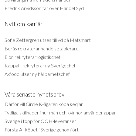
Fredrik Arvidsson tar över Handel Syd
Nytt om karriär
Sofie Zettergren utses till vd på Matsmart
Borås rekryterar handelsetablerare
Elon rekryterar logistikchef
Kappahl rekryterar ny Sverigechef
Axfood utser ny hållbarhetschef
Våra senaste nyhetsbrev
Därför vill Circle K-ägaren köpa kedjan
Tydliga skillnader i hur män och kvinnor använder appar
Sverige i topp för OOH-leveranser
Första AI-köpet i Sverige genomfört