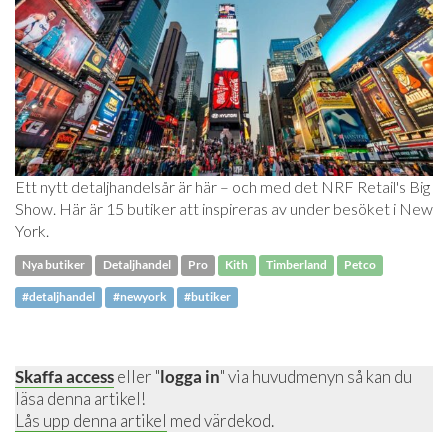
Ett nytt detaljhandelsår är här – och med det NRF Retail's Big
Show. Här är 15 butiker att inspireras av under besöket i New
York.
Nya butiker
Detaljhandel
Pro
Kith
Timberland
Petco
#detaljhandel
#newyork
#butiker
Skaffa access
eller "
logga in
" via huvudmenyn så kan du
läsa denna artikel!
Lås upp denna artikel
med värdekod.