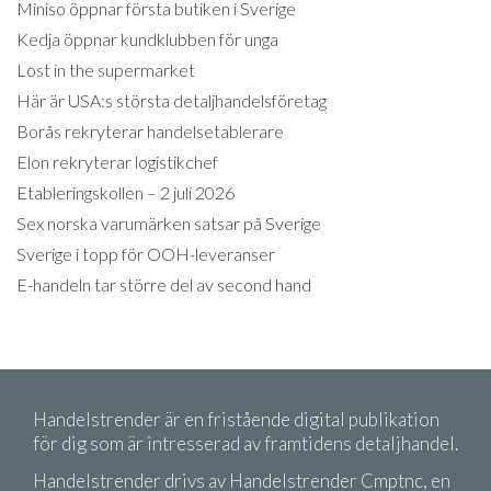
Miniso öppnar första butiken i Sverige
Kedja öppnar kundklubben för unga
Lost in the supermarket
Här är USA:s största detaljhandelsföretag
Borås rekryterar handelsetablerare
Elon rekryterar logistikchef
Etableringskollen – 2 juli 2026
Sex norska varumärken satsar på Sverige
Sverige i topp för OOH-leveranser
E-handeln tar större del av second hand
Handelstrender är en fristående digital publikation
för dig som är intresserad av framtidens detaljhandel.
Handelstrender drivs av Handelstrender Cmptnc, en