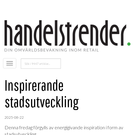
Sök
Öppna
efter:
menyn
Inspirerande
stadsutveckling
2025-08-22
Denna fredag förgylls av energigivande inspiration i form av
stadsutveckling.