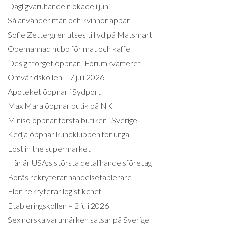
Dagligvaruhandeln ökade i juni
Så använder män och kvinnor appar
Sofie Zettergren utses till vd på Matsmart
Obemannad hubb för mat och kaffe
Designtorget öppnar i Forumkvarteret
Omvärldskollen – 7 juli 2026
Apoteket öppnar i Sydport
Max Mara öppnar butik på NK
Miniso öppnar första butiken i Sverige
Kedja öppnar kundklubben för unga
Lost in the supermarket
Här är USA:s största detaljhandelsföretag
Borås rekryterar handelsetablerare
Elon rekryterar logistikchef
Etableringskollen – 2 juli 2026
Sex norska varumärken satsar på Sverige