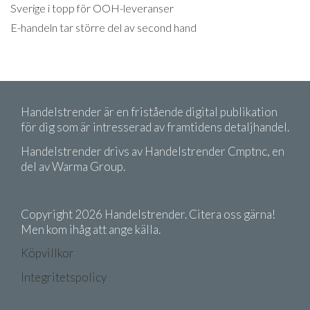
Sverige i topp för OOH-leveranser
E-handeln tar större del av second hand
Handelstrender är en fristående digital publikation
för dig som är intresserad av framtidens detaljhandel.
Handelstrender drivs av Handelstrender Cmptnc, en
del av Warma Group.
Copyright 2026 Handelstrender. Citera oss gärna!
Men kom ihåg att ange källa.
Köpvillkor
Integritetspolicy