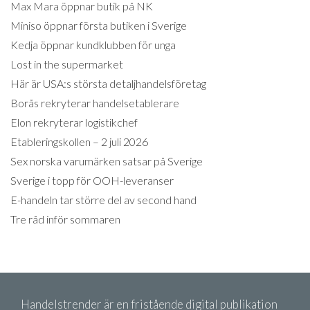
Max Mara öppnar butik på NK
Miniso öppnar första butiken i Sverige
Kedja öppnar kundklubben för unga
Lost in the supermarket
Här är USA:s största detaljhandelsföretag
Borås rekryterar handelsetablerare
Elon rekryterar logistikchef
Etableringskollen – 2 juli 2026
Sex norska varumärken satsar på Sverige
Sverige i topp för OOH-leveranser
E-handeln tar större del av second hand
Tre råd inför sommaren
Handelstrender är en fristående digital publikation