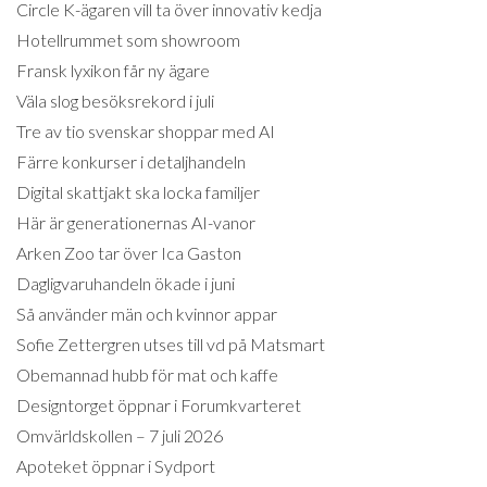
Circle K-ägaren vill ta över innovativ kedja
Hotellrummet som showroom
Fransk lyxikon får ny ägare
Väla slog besöksrekord i juli
Tre av tio svenskar shoppar med AI
Färre konkurser i detaljhandeln
Digital skattjakt ska locka familjer
Här är generationernas AI-vanor
Arken Zoo tar över Ica Gaston
Dagligvaruhandeln ökade i juni
Så använder män och kvinnor appar
Sofie Zettergren utses till vd på Matsmart
Obemannad hubb för mat och kaffe
Designtorget öppnar i Forumkvarteret
Omvärldskollen – 7 juli 2026
Apoteket öppnar i Sydport