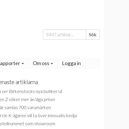
Sök
Sök
efter:
apporter
Om oss
Logga in
enaste artiklarna
 ser Birkenstocks nya butiker ut
n Z söker mer än låga priser
är samlas 700 varumärken
rcle K-ägaren vill ta över innovativ kedja
otellrummet som showroom