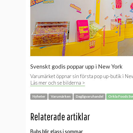
Svenskt godis poppar upp i New York
Varumärket öppnar sin första pop up-butik i Ne
Läs mer och se bilderna >
Nyheter
Varumärken
Dagligvaruhandel
Orkla Foods Sv
Relaterade artiklar
Bubs blir glass i sommar