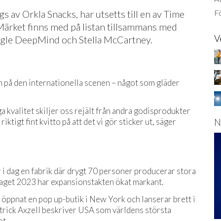
 av Orkla Snacks, har utsetts till en av Time
Fö
Märket finns med på listan tillsammans med
V
gle DeepMind och Stella McCartney.
 på den internationella scenen – något som gläder
 kvalitet skiljer oss rejält från andra godisprodukter
N
ktigt fint kvitto på att det vi gör sticker ut, säger
i dag en fabrik där drygt 70 personer producerar stora
laget 2023 har expansionstakten ökat markant.
öppnat en pop up-butik i New York och lanserar brett i
rick Axzell beskriver USA som världens största
t.