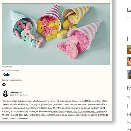
L
I
M
Tr
H
Mi
S
AI