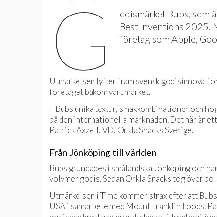
G
odismärket Bubs, som ägs
Best Inventions 2025. 
företag som Apple, Goo
Utmärkelsen lyfter fram svensk godisinnovation
företaget bakom varumärket.
– Bubs unika textur, smakkombinationer och höga
på den internationella marknaden. Det här är ett ri
Patrick Axzell, VD, Orkla Snacks Sverige.
Från Jönköping till världen
Bubs grundades i småländska Jönköping och har 
volymer godis. Sedan Orkla Snacks tog över bo
Utmärkelsen i Time kommer strax efter att Bubs 
USA i samarbete med Mount Franklin Foods. Pat
godismarknad och en betydande tillväxtmöjlighe