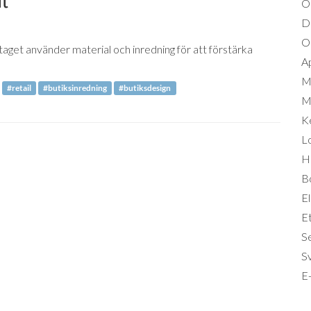
O
D
Om
taget använder material och inredning för att förstärka
A
M
#retail
#butiksinredning
#butiksdesign
Mi
K
L
Hä
B
El
Et
S
S
E-