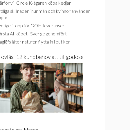
rför vill Circle K-ägaren köpa kedjan
dliga skillnader i hur män och kvinnor använder
ppar
verige i topp för OOH-leveranser
rsta AI-köpet i Sverige genomfört
glöfs låter naturen flytta in i butiken
rovläs: 12 kundbehov att tillgodose
enaste artiklarna