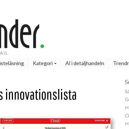
steläsning
Kategori
AI i detaljhandeln
Trendr
S
 innovationslista
Så
Ge
H
Ci
H