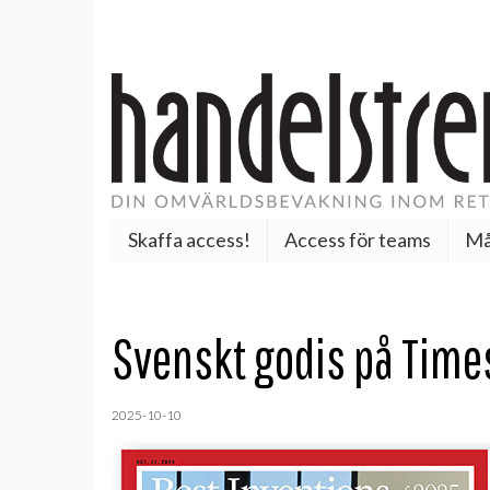
Skaffa access!
Access för teams
Må
Svenskt godis på Times
2025-10-10