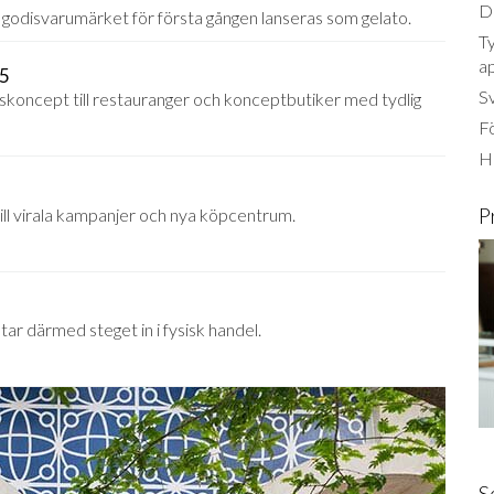
Dä
godisvarumärket för första gången lanseras som gelato.
Ty
a
25
S
iskoncept till restauranger och konceptbutiker med tydlig
Fö
Ha
P
ll virala kampanjer och nya köpcentrum.
ar därmed steget in i fysisk handel.
S