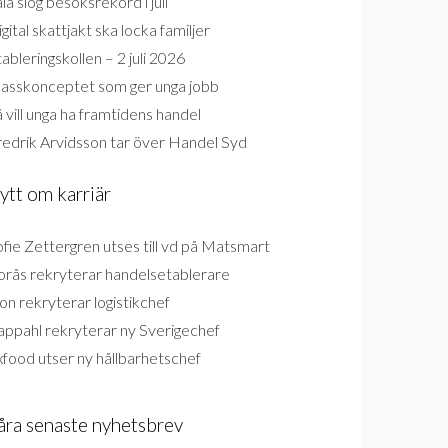
la slog besöksrekord i juli
gital skattjakt ska locka familjer
ableringskollen – 2 juli 2026
lasskonceptet som ger unga jobb
 vill unga ha framtidens handel
redrik Arvidsson tar över Handel Syd
ytt om karriär
fie Zettergren utses till vd på Matsmart
orås rekryterar handelsetablerare
on rekryterar logistikchef
appahl rekryterar ny Sverigechef
food utser ny hållbarhetschef
åra senaste nyhetsbrev