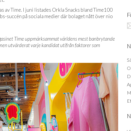
 av Time. I juni listades Orkla Snacks bland Time100
F
bs-succén på sociala medier där bolaget nått över nio
agasinet Time uppmärksammat världens mest banbrytande
ionen utvärderat varje kandidat utifrån faktorer som
N
Så
O
D
A
Mi
Et
N