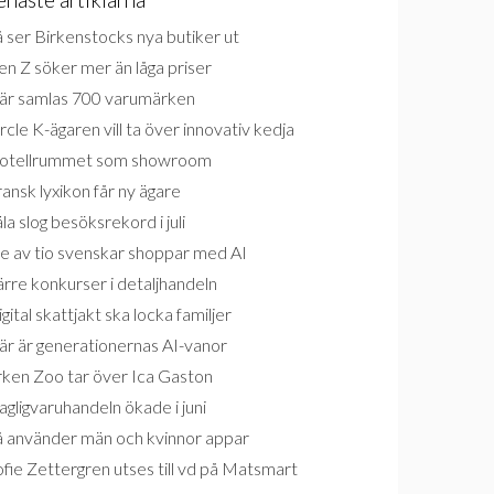
 ser Birkenstocks nya butiker ut
n Z söker mer än låga priser
är samlas 700 varumärken
rcle K-ägaren vill ta över innovativ kedja
otellrummet som showroom
ansk lyxikon får ny ägare
la slog besöksrekord i juli
e av tio svenskar shoppar med AI
rre konkurser i detaljhandeln
gital skattjakt ska locka familjer
är är generationernas AI-vanor
rken Zoo tar över Ica Gaston
gligvaruhandeln ökade i juni
å använder män och kvinnor appar
fie Zettergren utses till vd på Matsmart