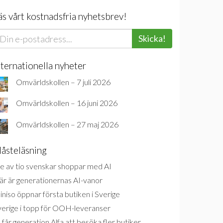
äs vårt kostnadsfria nyhetsbrev!
Skicka!
nternationella nyheter
Omvärldskollen – 7 juli 2026
Omvärldskollen – 16 juni 2026
Omvärldskollen – 27 maj 2026
åsteläsning
e av tio svenskar shoppar med AI
är är generationernas AI-vanor
niso öppnar första butiken i Sverige
verige i topp för OOH-leveranser
 får generation Alfa att besöka fler butiker