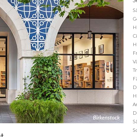
Så
Ge
H
Ci
H
Fr
Vä
Tr
Fä
Di
H
A
Da
S
So
ut