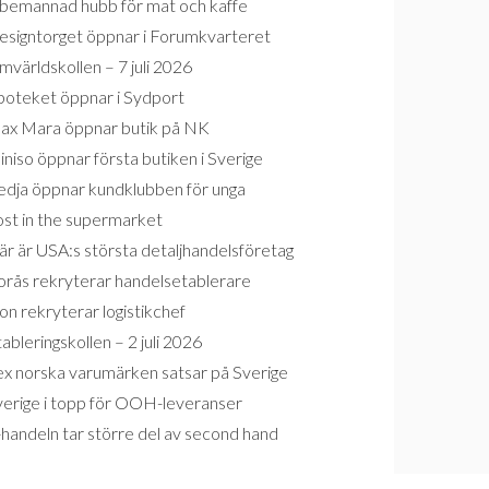
bemannad hubb för mat och kaffe
esigntorget öppnar i Forumkvarteret
världskollen – 7 juli 2026
poteket öppnar i Sydport
ax Mara öppnar butik på NK
niso öppnar första butiken i Sverige
edja öppnar kundklubben för unga
ost in the supermarket
r är USA:s största detaljhandelsföretag
orås rekryterar handelsetablerare
on rekryterar logistikchef
ableringskollen – 2 juli 2026
ex norska varumärken satsar på Sverige
verige i topp för OOH-leveranser
handeln tar större del av second hand