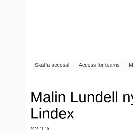
Skaffa access!
Access för teams
Må
Malin Lundell ny lands
2025-11-19
Malin Lundell.