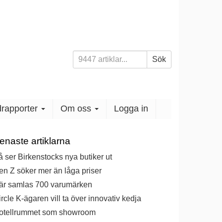
Sök
Sök
efter:
apporter
Om oss
Logga in
enaste artiklarna
 ser Birkenstocks nya butiker ut
n Z söker mer än låga priser
är samlas 700 varumärken
rcle K-ägaren vill ta över innovativ kedja
otellrummet som showroom