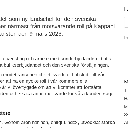
ll som ny landschef för den svenska
L
närmast från motsvarande roll på Kappahl och
en den 9 mars 2026.
I
 utveckling och arbete med kunderbjudanden i butik. Det
ikserbjudandet och den svenska försäljningen.
debranschen blir ett värdefullt tillskott till vår
att ha en nyckelroll i vår kommersiella ledningsgrupp.
om att vi kommer att fortsätta stärka Lindex position på
e för våra kunder, säger Caroline Öhgren, Chief
M
Tr
tare
H
Genom åren har hon, enligt Lindex, utvecklat starka
Mi
 inspirerande kundupplevelser.
S
med sin gedigna bakgrund och kompetens blir en viktig
AI