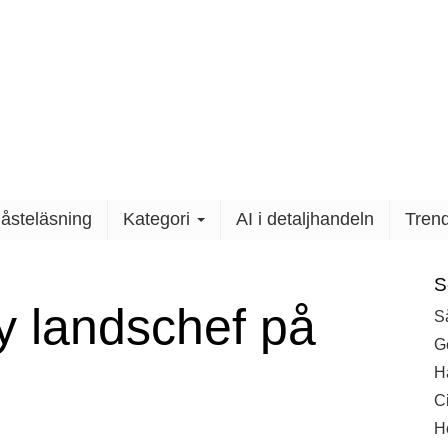
steläsning
Kategori
AI i detaljhandeln
Trendr
S
chef på Lindex
Så
Ge
H
Ci
H