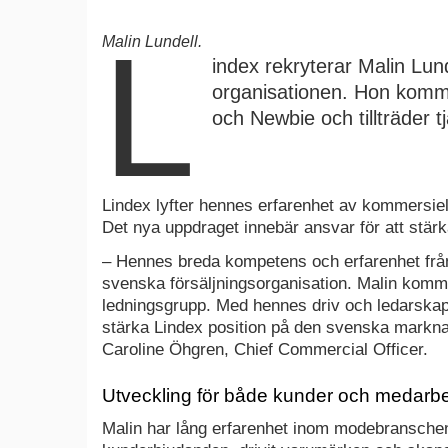
L
index rekryterar Malin Lunde
organisationen. Hon kommer 
Newbie och tillträder tjänst
Lindex lyfter hennes erfarenhet av kommersiell
nya uppdraget innebär ansvar för att stärka but
– Hennes breda kompetens och erfarenhet från mo
svenska försäljningsorganisation. Malin kommer 
Med hennes driv och ledarskap är vi övertygade 
den svenska marknaden och skapa ännu mer värd
Commercial Officer.
Utveckling för både kunder och medarbe
Malin har lång erfarenhet inom modebranschen. 
kunderbjudanden, drivit varumärken och skapat
I ett pressmeddelande konstaterar man att hon 