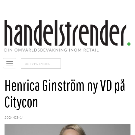
Sök
Öppna
efter:
menyn
Henrica Ginström ny VD på
Citycon
2024-03-14