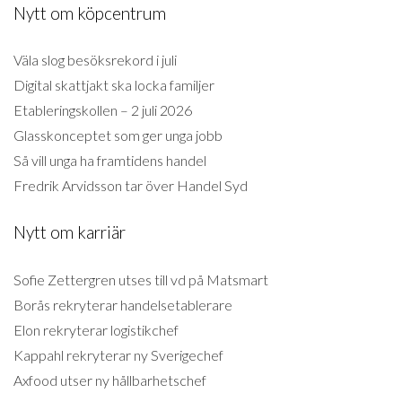
Nytt om köpcentrum
Väla slog besöksrekord i juli
Digital skattjakt ska locka familjer
Etableringskollen – 2 juli 2026
Glasskonceptet som ger unga jobb
Så vill unga ha framtidens handel
Fredrik Arvidsson tar över Handel Syd
Nytt om karriär
Sofie Zettergren utses till vd på Matsmart
Borås rekryterar handelsetablerare
Elon rekryterar logistikchef
Kappahl rekryterar ny Sverigechef
Axfood utser ny hållbarhetschef