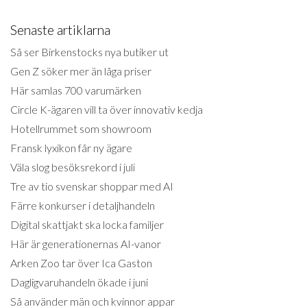
Senaste artiklarna
Så ser Birkenstocks nya butiker ut
Gen Z söker mer än låga priser
Här samlas 700 varumärken
Circle K-ägaren vill ta över innovativ kedja
Hotellrummet som showroom
Fransk lyxikon får ny ägare
Väla slog besöksrekord i juli
Tre av tio svenskar shoppar med AI
Färre konkurser i detaljhandeln
Digital skattjakt ska locka familjer
Här är generationernas AI-vanor
Arken Zoo tar över Ica Gaston
Dagligvaruhandeln ökade i juni
Så använder män och kvinnor appar