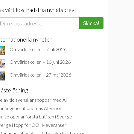
äs vårt kostnadsfria nyhetsbrev!
Skicka!
nternationella nyheter
Omvärldskollen – 7 juli 2026
Omvärldskollen – 16 juni 2026
Omvärldskollen – 27 maj 2026
åsteläsning
e av tio svenskar shoppar med AI
är är generationernas AI-vanor
niso öppnar första butiken i Sverige
verige i topp för OOH-leveranser
 får generation Alfa att besöka fler butiker