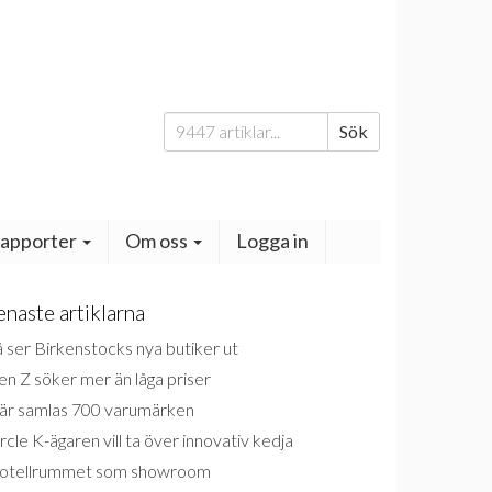
Sök
Sök
efter:
apporter
Om oss
Logga in
enaste artiklarna
 ser Birkenstocks nya butiker ut
n Z söker mer än låga priser
är samlas 700 varumärken
rcle K-ägaren vill ta över innovativ kedja
otellrummet som showroom