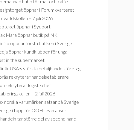
bemannad hubb för mat och kaffe
esigntorget öppnar i Forumkvarteret
världskollen – 7 juli 2026
poteket öppnar i Sydport
ax Mara öppnar butik på NK
niso öppnar första butiken i Sverige
edja öppnar kundklubben för unga
ost in the supermarket
r är USA:s största detaljhandelsföretag
orås rekryterar handelsetablerare
on rekryterar logistikchef
ableringskollen – 2 juli 2026
ex norska varumärken satsar på Sverige
verige i topp för OOH-leveranser
handeln tar större del av second hand