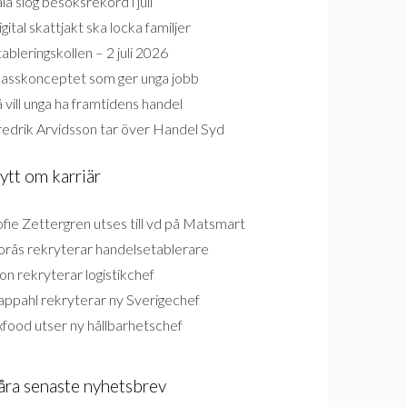
la slog besöksrekord i juli
gital skattjakt ska locka familjer
ableringskollen – 2 juli 2026
lasskonceptet som ger unga jobb
 vill unga ha framtidens handel
redrik Arvidsson tar över Handel Syd
ytt om karriär
fie Zettergren utses till vd på Matsmart
orås rekryterar handelsetablerare
on rekryterar logistikchef
appahl rekryterar ny Sverigechef
food utser ny hållbarhetschef
åra senaste nyhetsbrev