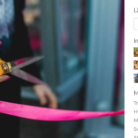
L
I
M
Tr
H
Mi
S
AI