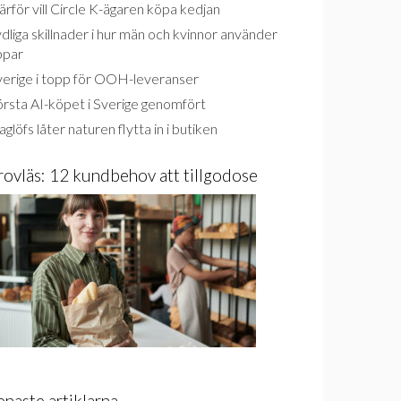
rför vill Circle K-ägaren köpa kedjan
dliga skillnader i hur män och kvinnor använder
ppar
verige i topp för OOH-leveranser
rsta AI-köpet i Sverige genomfört
glöfs låter naturen flytta in i butiken
rovläs: 12 kundbehov att tillgodose
enaste artiklarna