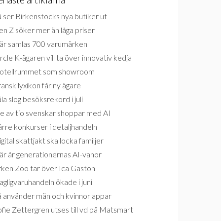
 ser Birkenstocks nya butiker ut
n Z söker mer än låga priser
är samlas 700 varumärken
rcle K-ägaren vill ta över innovativ kedja
otellrummet som showroom
ansk lyxikon får ny ägare
la slog besöksrekord i juli
e av tio svenskar shoppar med AI
rre konkurser i detaljhandeln
gital skattjakt ska locka familjer
är är generationernas AI-vanor
rken Zoo tar över Ica Gaston
gligvaruhandeln ökade i juni
å använder män och kvinnor appar
fie Zettergren utses till vd på Matsmart