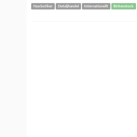
Nya butiker
Detaljhandel
Internationellt
Birkenstock