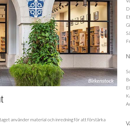
Vä
Di
Et
G
Så
F
N
So
B
El
K
ut
Ax
taget använder material och inredning för att förstärka
V