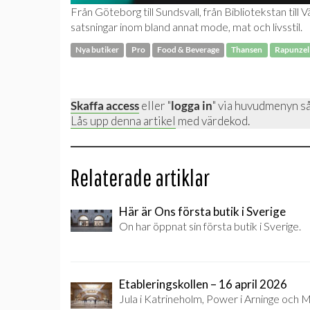
Från Göteborg till Sundsvall, från Bibliotekstan til
satsningar inom bland annat mode, mat och livsstil.
Nya butiker
Pro
Food & Beverage
Thansen
Rapunzel
Skaffa access
eller "
logga in
" via huvudmenyn så
Lås upp denna artikel
med värdekod.
Relaterade artiklar
Här är Ons första butik i Sverige
On har öppnat sin första butik i Sverige.
Etableringskollen – 16 april 2026
Jula i Katrineholm, Power i Arninge och M