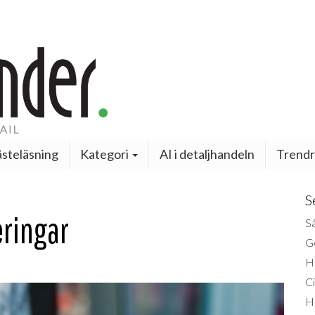
steläsning
Kategori
AI i detaljhandeln
Trendr
S
eringar
Så
Ge
H
Ci
H