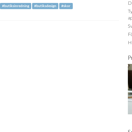
Dä
#butiksinredning
#butiksdesign
#skor
Ty
a
S
Fö
Ha
P
S