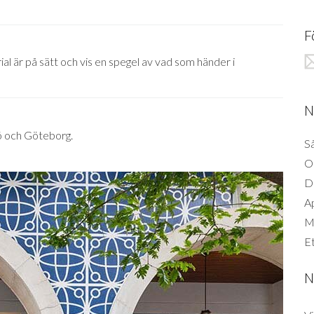
F
 är på sätt och vis en spegel av vad som händer i
N
mö och Göteborg.
Så
O
D
A
Mi
Et
N