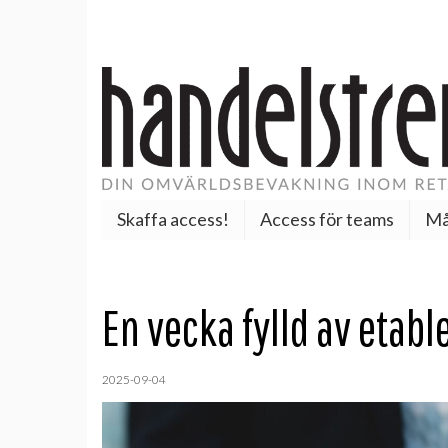
Skaffa access!
Access för teams
Må
En vecka fylld av etabl
2025-09-04