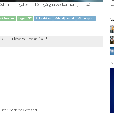
l Västermalmsgallerian. Den gångna veckan har bjudit på
Fö
 of Sweden
Lager 157
#Nordstan
#detaljhandel
#intersport
V
 kan du läsa denna artikel!
N
ister York på Gotland.