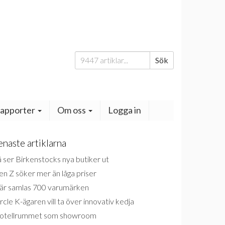
Sök
Sök
efter:
apporter
Om oss
Logga in
enaste artiklarna
 ser Birkenstocks nya butiker ut
n Z söker mer än låga priser
är samlas 700 varumärken
rcle K-ägaren vill ta över innovativ kedja
otellrummet som showroom