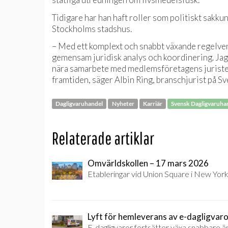
Tidigare har han haft roller som politiskt sakk
Stockholms stadshus.
– Med ett komplext och snabbt växande regelverk,
gemensam juridisk analys och koordinering. Jag 
nära samarbete med medlemsföretagens jurister s
framtiden, säger Albin Ring, branschjurist på S
Dagligvaruhandel
Nyheter
Karriär
Svensk Dagligvaruha
Relaterade artiklar
Omvärldskollen – 17 mars 2026
Etableringar vid Union Square i New York,
Lyft för hemleverans av e-dagligvar
E-dagligvaror fortsätter växa snabbare än 