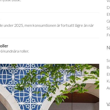
Vä
Di
Et
r
G
de under 2025, men konsumtionen är fortsatt lägre än när
Så
F
oller
N
å kundnära roller.
So
B
El
K
Ax
V