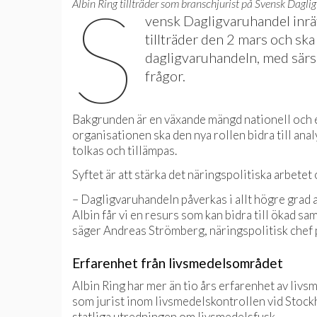
S
Albin Ring tillträder som branschjurist på Svensk Dagl
vensk Dagligvaruhandel inrät
tillträder den 2 mars och ska
dagligvaruhandeln, med särsk
frågor.
Bakgrunden är en växande mängd nationell och e
organisationen ska den nya rollen bidra till anal
tolkas och tillämpas.
Syftet är att stärka det näringspolitiska arbete
– Dagligvaruhandeln påverkas i allt högre grad 
Albin får vi en resurs som kan bidra till ökad s
säger Andreas Strömberg, näringspolitisk chef
Erfarenhet från livsmedelsområdet
Albin Ring har mer än tio års erfarenhet av livs
som jurist inom livsmedelskontrollen vid Stock
statliga utredningen om livsmedelsfusk.