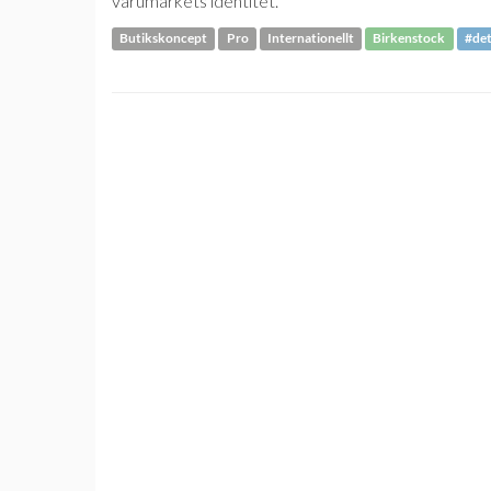
varumärkets identitet.
Butikskoncept
Pro
Internationellt
Birkenstock
#det