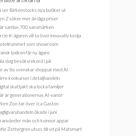
 ser Birkenstocks nya butiker ut
n Z söker mer än låga priser
är samlas 700 varumärken
rcle K-ägaren vill ta över innovativ kedja
otellrummet som showroom
ansk lyxikon får ny ägare
la slog besöksrekord i juli
e av tio svenskar shoppar med AI
rre konkurser i detaljhandeln
gital skattjakt ska locka familjer
är är generationernas AI-vanor
rken Zoo tar över Ica Gaston
gligvaruhandeln ökade i juni
å använder män och kvinnor appar
fie Zettergren utses till vd på Matsmart