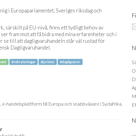
unnig i Europaparlamentet, Sveriges riksdag och
F
 särskilt på EU-nivå, finns ett tydligt behov av
ser fram mot att få bidra med mina erfarenheter och i
e till att dagligvaruhandeln står väl rustad för
N
vensk Dagligvaruhandel.
Så
ndel
#rekryteringar
#jurister
#dagligvaror
O
D
A
Mi
 e-handelsplattform till Europa och snabbväxare i Sydafrika.
Et
N
or
fysisk butik.