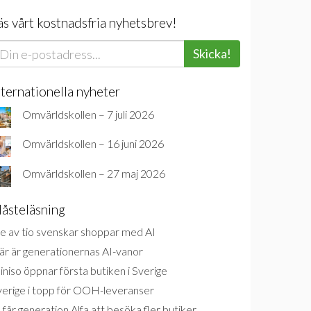
äs vårt kostnadsfria nyhetsbrev!
Skicka!
nternationella nyheter
Omvärldskollen – 7 juli 2026
Omvärldskollen – 16 juni 2026
Omvärldskollen – 27 maj 2026
åsteläsning
e av tio svenskar shoppar med AI
är är generationernas AI-vanor
niso öppnar första butiken i Sverige
verige i topp för OOH-leveranser
 får generation Alfa att besöka fler butiker