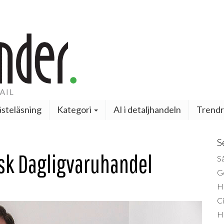
steläsning
Kategori
AI i detaljhandeln
Trendr
S
nsk Dagligvaruhandel
Så
Ge
H
Ci
H