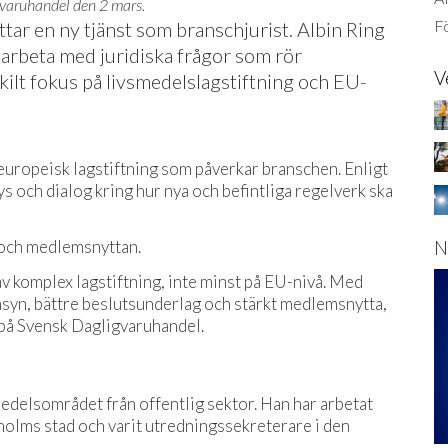
igvaruhandel den 2 mars.
Fö
tar en ny tjänst som branschjurist. Albin Ring
 arbeta med juridiska frågor som rör
V
ilt fokus på livsmedelslagstiftning och EU-
uropeisk lagstiftning som påverkar branschen. Enligt
ys och dialog kring hur nya och befintliga regelverk ska
N
t och medlemsnyttan.
av komplex lagstiftning, inte minst på EU-nivå. Med
amsyn, bättre beslutsunderlag och stärkt medlemsnytta,
 på Svensk Dagligvaruhandel.
medelsområdet från offentlig sektor. Han har arbetat
holms stad och varit utredningssekreterare i den