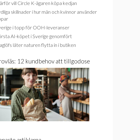
rför vill Circle K-ägaren köpa kedjan
dliga skillnader i hur män och kvinnor använder
ppar
verige i topp för OOH-leveranser
rsta AI-köpet i Sverige genomfört
glöfs låter naturen flytta in i butiken
rovläs: 12 kundbehov att tillgodose
enaste artiklarna