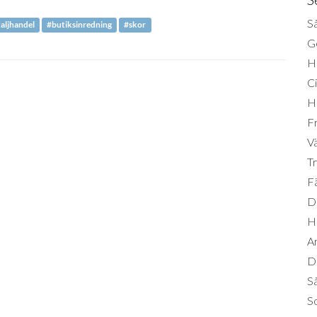
Så
aljhandel
#butiksinredning
#skor
Ge
H
Ci
H
Fr
Vä
Tr
Fä
Di
H
A
Da
S
So