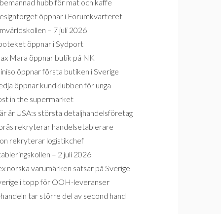
bemannad hubb för mat och kaffe
esigntorget öppnar i Forumkvarteret
världskollen – 7 juli 2026
poteket öppnar i Sydport
ax Mara öppnar butik på NK
niso öppnar första butiken i Sverige
edja öppnar kundklubben för unga
ost in the supermarket
r är USA:s största detaljhandelsföretag
orås rekryterar handelsetablerare
on rekryterar logistikchef
ableringskollen – 2 juli 2026
ex norska varumärken satsar på Sverige
verige i topp för OOH-leveranser
handeln tar större del av second hand