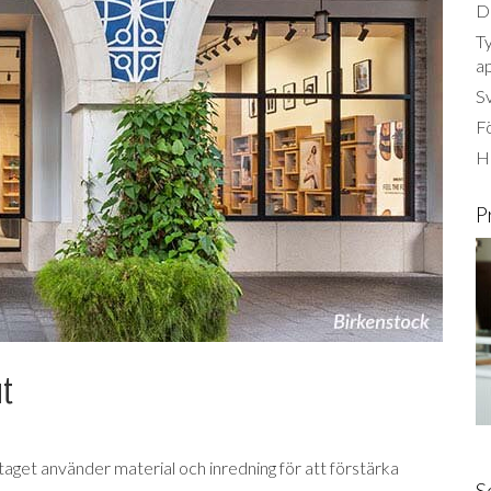
Dä
Ty
a
S
Fö
Ha
P
ut
taget använder material och inredning för att förstärka
S