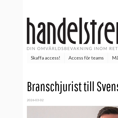
Skaffa access!
Access för teams
Må
Branschjurist till Sve
2026-03-02