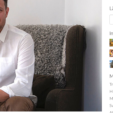
L
I
M
Tr
H
Mi
S
AI