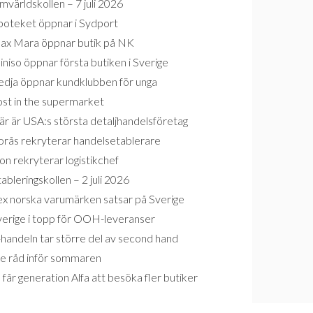
världskollen – 7 juli 2026
poteket öppnar i Sydport
ax Mara öppnar butik på NK
niso öppnar första butiken i Sverige
edja öppnar kundklubben för unga
ost in the supermarket
r är USA:s största detaljhandelsföretag
orås rekryterar handelsetablerare
on rekryterar logistikchef
ableringskollen – 2 juli 2026
ex norska varumärken satsar på Sverige
verige i topp för OOH-leveranser
handeln tar större del av second hand
re råd inför sommaren
 får generation Alfa att besöka fler butiker