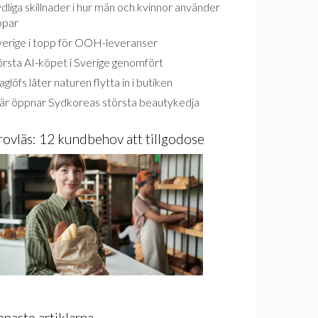
dliga skillnader i hur män och kvinnor använder
ppar
verige i topp för OOH-leveranser
rsta AI-köpet i Sverige genomfört
glöfs låter naturen flytta in i butiken
är öppnar Sydkoreas största beautykedja
rovläs: 12 kundbehov att tillgodose
enaste artiklarna