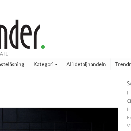
steläsning
Kategori
AI i detaljhandeln
Trendr
S
H
Ci
H
Fr
Vä