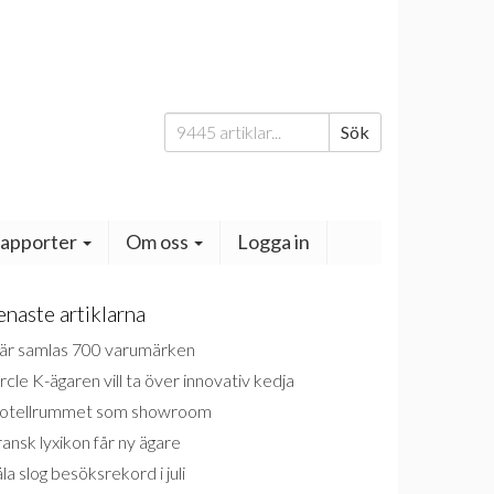
Sök
Sök
efter:
apporter
Om oss
Logga in
enaste artiklarna
är samlas 700 varumärken
rcle K-ägaren vill ta över innovativ kedja
otellrummet som showroom
ansk lyxikon får ny ägare
la slog besöksrekord i juli