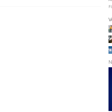
Fö
V
N