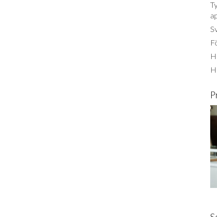
Ty
a
S
Fö
Ha
H
P
S