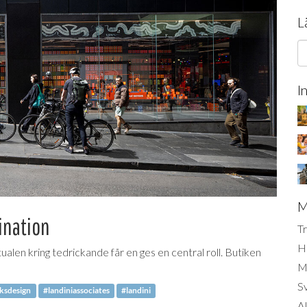
L
I
M
tination
Tr
H
ualen kring tedrickande får en ges en central roll. Butiken
Mi
S
ksdesign
#landiniassociates
#landini
AI