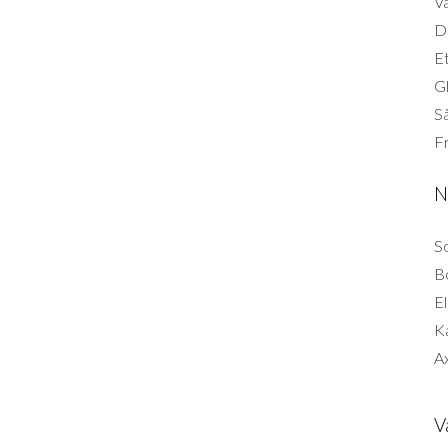
Vä
Di
Et
G
Så
F
N
So
B
El
K
Ax
V