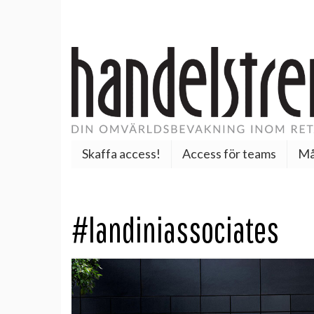
Skaffa access!
Access för teams
Må
#landiniassociates