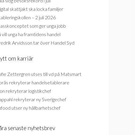
la slog besöksrekord i juli
gital skattjakt ska locka familjer
ableringskollen – 2 juli 2026
lasskonceptet som ger unga jobb
 vill unga ha framtidens handel
redrik Arvidsson tar över Handel Syd
ytt om karriär
fie Zettergren utses till vd på Matsmart
orås rekryterar handelsetablerare
on rekryterar logistikchef
appahl rekryterar ny Sverigechef
food utser ny hållbarhetschef
åra senaste nyhetsbrev