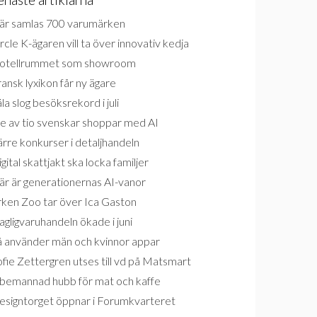
är samlas 700 varumärken
rcle K-ägaren vill ta över innovativ kedja
otellrummet som showroom
ansk lyxikon får ny ägare
la slog besöksrekord i juli
e av tio svenskar shoppar med AI
rre konkurser i detaljhandeln
gital skattjakt ska locka familjer
är är generationernas AI-vanor
rken Zoo tar över Ica Gaston
gligvaruhandeln ökade i juni
å använder män och kvinnor appar
fie Zettergren utses till vd på Matsmart
bemannad hubb för mat och kaffe
esigntorget öppnar i Forumkvarteret