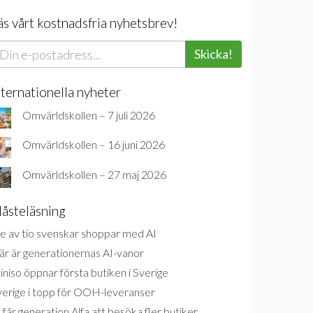
äs vårt kostnadsfria nyhetsbrev!
Skicka!
nternationella nyheter
Omvärldskollen – 7 juli 2026
Omvärldskollen – 16 juni 2026
Omvärldskollen – 27 maj 2026
åsteläsning
e av tio svenskar shoppar med AI
är är generationernas AI-vanor
niso öppnar första butiken i Sverige
verige i topp för OOH-leveranser
 får generation Alfa att besöka fler butiker