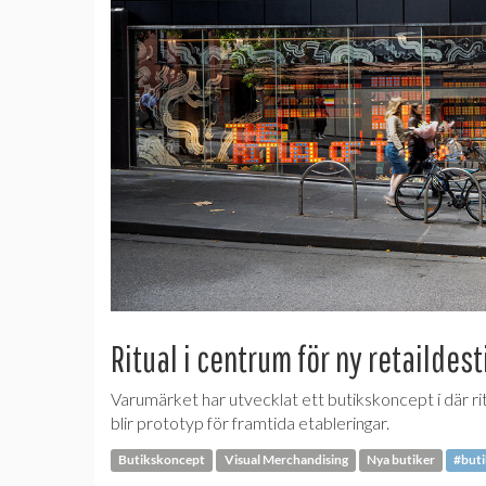
Ritual i centrum för ny retaildes
Varumärket har utvecklat ett butikskoncept i där rit
blir prototyp för framtida etableringar.
Butikskoncept
Visual Merchandising
Nya butiker
#buti