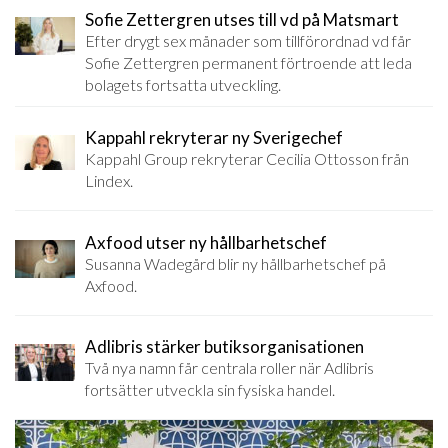
Sofie Zettergren utses till vd på Matsmart
Efter drygt sex månader som tillförordnad vd får
Sofie Zettergren permanent förtroende att leda
bolagets fortsatta utveckling.
Kappahl rekryterar ny Sverigechef
Kappahl Group rekryterar Cecilia Ottosson från
Lindex.
Axfood utser ny hållbarhetschef
Susanna Wadegård blir ny hållbarhetschef på
Axfood.
Adlibris stärker butiksorganisationen
Två nya namn får centrala roller när Adlibris
fortsätter utveckla sin fysiska handel.