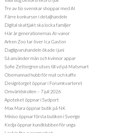
Tre av tio svenskar shoppar med AI
Färre konkurser i detaljhandeln
Digital skattjakt ska locka familjer
Här är generationernas AI-vanor
Arken Zoo tar över Ica Gaston
Dagligvaruhandeln ökade i juni
Så använder män och kvinnor appar
Sofie Zettergren utses till vd på Matsmart
Obemannad hubb för mat och kaffe
Designtorget öppnar i Forumkvarteret
Omvärldskollen – 7 juli 2026
Apoteket öppnar i Sydport
Max Mara öppnar butik på NK
Miniso öppnar första butiken i Sverige
Kedja öppnar kundklubben för unga
Lost in the supermarket