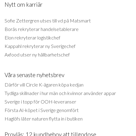
Nytt om karriär
Sofie Zettergren utses till vd på Matsmart
Borås rekryterar handelsetablerare
Elon rekryterar logistikchef
Kappahl rekryterar ny Sverigechef
Axfood utser ny hållbarhetschef
Våra senaste nyhetsbrev
Därför vill Circle K-ägaren köpa kedjan
Tydliga skillnader i hur män och kvinnor använder appar
Sverige i topp för OOH-leveranser
Första AI-köpet i Sverige genomfört
Haglöfs låter naturen flytta in i butiken
Provläs: 12 kundbehov att tillgodose