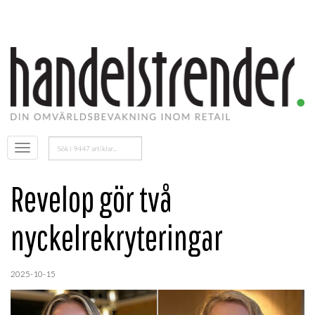
Sök
Öppna
efter:
menyn
Revelop gör två
nyckelrekryteringar
2025-10-15