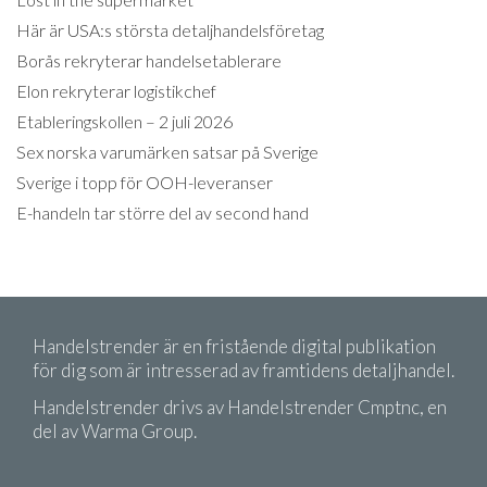
Här är USA:s största detaljhandelsföretag
Borås rekryterar handelsetablerare
Elon rekryterar logistikchef
Etableringskollen – 2 juli 2026
Sex norska varumärken satsar på Sverige
Sverige i topp för OOH-leveranser
E-handeln tar större del av second hand
Handelstrender är en fristående digital publikation
för dig som är intresserad av framtidens detaljhandel.
Handelstrender drivs av Handelstrender Cmptnc, en
del av Warma Group.