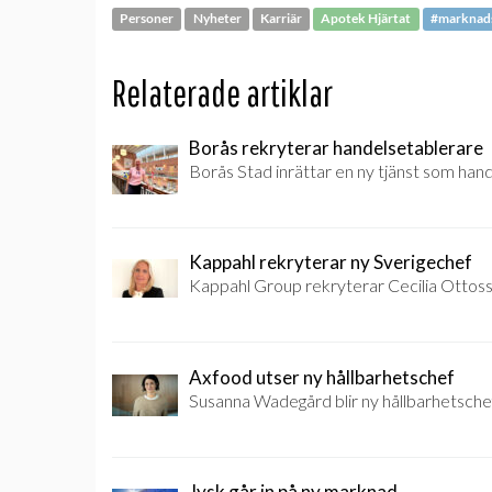
Personer
Nyheter
Karriär
Apotek Hjärtat
#marknad
Relaterade artiklar
Borås rekryterar handelsetablerare
Borås Stad inrättar en ny tjänst som han
Kappahl rekryterar ny Sverigechef
Kappahl Group rekryterar Cecilia Ottoss
Axfood utser ny hållbarhetschef
Susanna Wadegård blir ny hållbarhetsche
Jysk går in på ny marknad