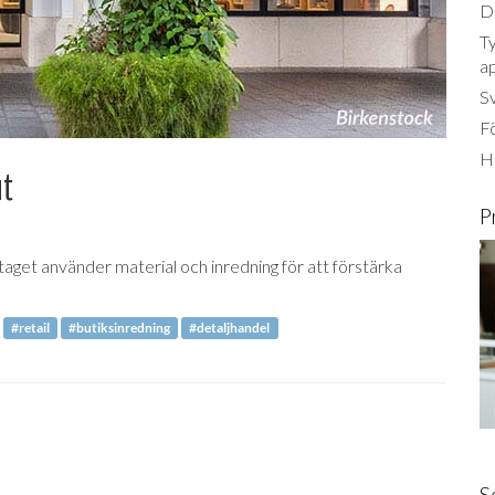
Dä
Ty
a
S
Fö
Ha
ut
P
taget använder material och inredning för att förstärka
#retail
#butiksinredning
#detaljhandel
S