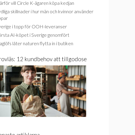
rför vill Circle K-ägaren köpa kedjan
dliga skillnader i hur män och kvinnor använder
ppar
verige i topp för OOH-leveranser
rsta AI-köpet i Sverige genomfört
glöfs låter naturen flytta in i butiken
rovläs: 12 kundbehov att tillgodose
enaste artiklarna