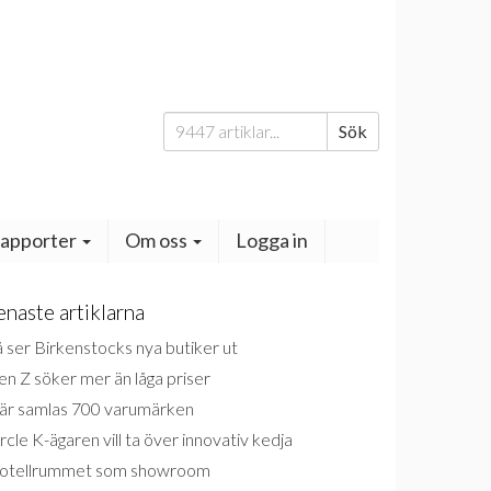
Sök
Sök
efter:
apporter
Om oss
Logga in
enaste artiklarna
 ser Birkenstocks nya butiker ut
n Z söker mer än låga priser
är samlas 700 varumärken
rcle K-ägaren vill ta över innovativ kedja
otellrummet som showroom