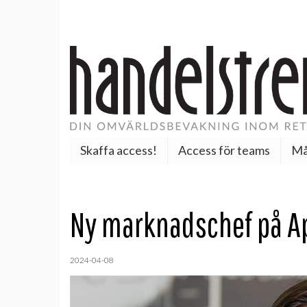
Skaffa access!
Access för teams
Må
Ny marknadschef på Ap
2024-04-08