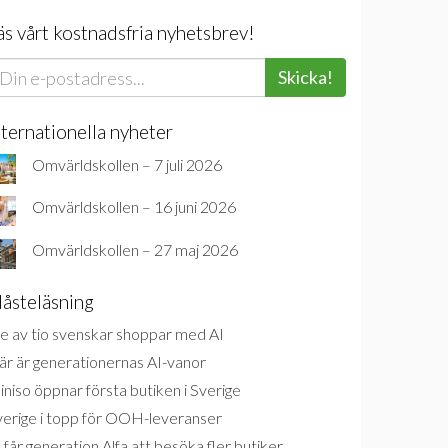
äs vårt kostnadsfria nyhetsbrev!
Skicka!
nternationella nyheter
Omvärldskollen – 7 juli 2026
Omvärldskollen – 16 juni 2026
Omvärldskollen – 27 maj 2026
åsteläsning
e av tio svenskar shoppar med AI
är är generationernas AI-vanor
niso öppnar första butiken i Sverige
verige i topp för OOH-leveranser
 får generation Alfa att besöka fler butiker