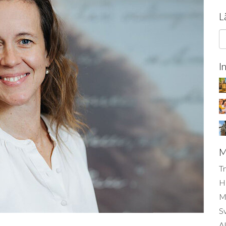
L
I
M
Tr
H
Mi
S
AI