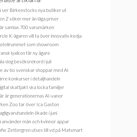
 ser Birkenstocks nya butiker ut
n Z söker mer än låga priser
är samlas 700 varumärken
rcle K-ägaren vill ta över innovativ kedja
otellrummet som showroom
ansk lyxikon får ny ägare
la slog besöksrekord i juli
e av tio svenskar shoppar med AI
rre konkurser i detaljhandeln
gital skattjakt ska locka familjer
är är generationernas AI-vanor
rken Zoo tar över Ica Gaston
gligvaruhandeln ökade i juni
å använder män och kvinnor appar
fie Zettergren utses till vd på Matsmart