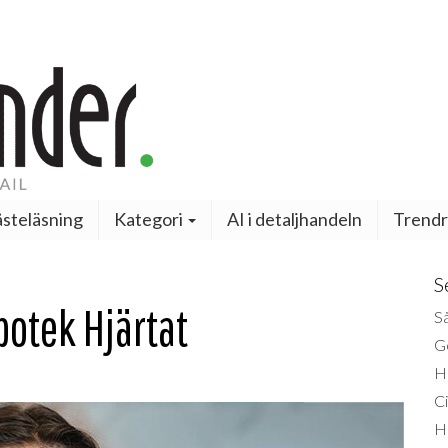
steläsning
Kategori
AI i detaljhandeln
Trendr
S
otek Hjärtat
Så
Ge
H
Ci
H