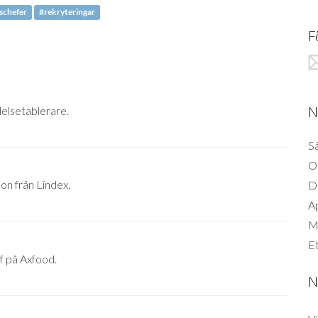
schefer
#rekryteringar
F
N
delsetablerare.
Så
O
on från Lindex.
D
A
Mi
Et
f på Axfood.
N