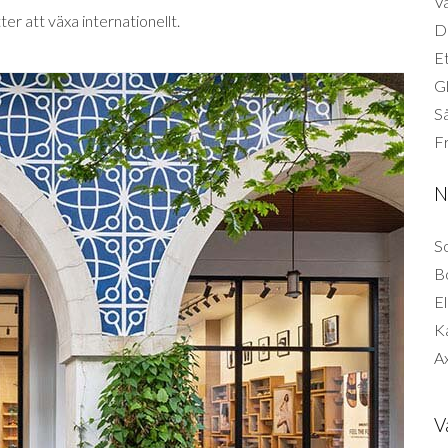
Vä
r att växa internationellt.
Di
Et
G
Så
F
N
So
B
El
K
Ax
V