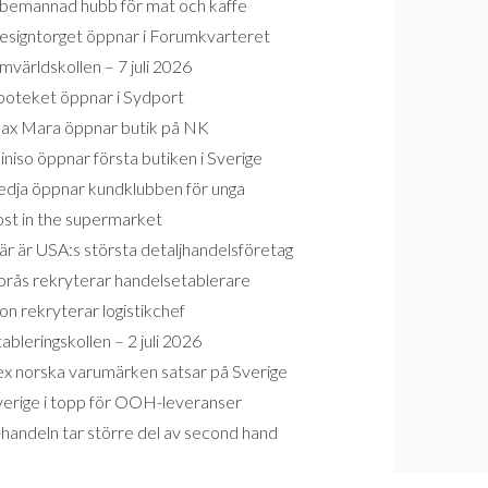
bemannad hubb för mat och kaffe
esigntorget öppnar i Forumkvarteret
världskollen – 7 juli 2026
poteket öppnar i Sydport
ax Mara öppnar butik på NK
niso öppnar första butiken i Sverige
edja öppnar kundklubben för unga
ost in the supermarket
r är USA:s största detaljhandelsföretag
orås rekryterar handelsetablerare
on rekryterar logistikchef
ableringskollen – 2 juli 2026
ex norska varumärken satsar på Sverige
verige i topp för OOH-leveranser
handeln tar större del av second hand