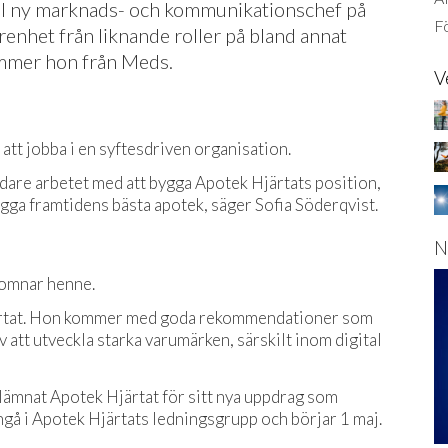
till ny marknads- och kommunikationschef på
Fö
renhet från liknande roller på bland annat
ommer hon från Meds.
V
 att jobba i en syftesdriven organisation.
idare arbetet med att bygga Apotek Hjärtats position,
gga framtidens bästa apotek, säger Sofia Söderqvist.
N
komnar henne.
å Hjärtat. Hon kommer med goda rekommendationer som
 att utveckla starka varumärken, särskilt inom digital
lämnat Apotek Hjärtat för sitt nya uppdrag som
ngå i Apotek Hjärtats ledningsgrupp och börjar 1 maj.