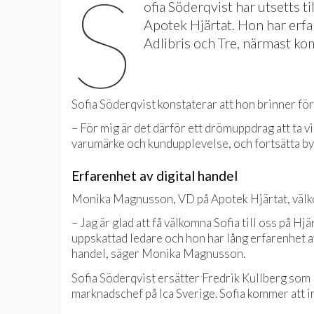
S
ofia Söderqvist har utsetts 
Apotek Hjärtat. Hon har erfa
Adlibris och Tre, närmast k
Sofia Söderqvist konstaterar att hon brinner för
– För mig är det därför ett drömuppdrag att ta v
varumärke och kundupplevelse, och fortsätta by
Erfarenhet av digital handel
Monika Magnusson, VD på Apotek Hjärtat, väl
– Jag är glad att få välkomna Sofia till oss p
uppskattad ledare och hon har lång erfarenhet av
handel, säger Monika Magnusson.
Sofia Söderqvist ersätter Fredrik Kullberg som 
marknadschef på Ica Sverige. Sofia kommer att i