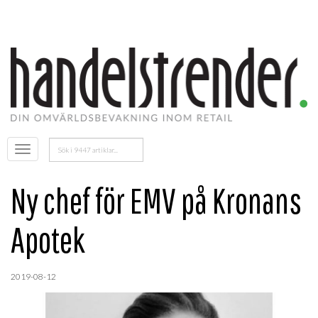
Sök
Öppna
efter:
menyn
Ny chef för EMV på Kronans
Apotek
2019-08-12