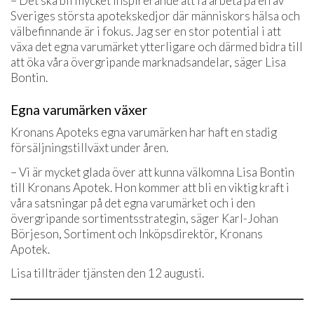
– Det ska bli mycket inspirerande att få arbeta på en av
Sveriges största apotekskedjor där människors hälsa och
välbefinnande är i fokus. Jag ser en stor potential i att
växa det egna varumärket ytterligare och därmed bidra till
att öka våra övergripande marknadsandelar, säger Lisa
Bontin.
Egna varumärken växer
Kronans Apoteks egna varumärken har haft en stadig
försäljningstillväxt under åren.
– Vi är mycket glada över att kunna välkomna Lisa Bontin
till Kronans Apotek. Hon kommer att bli en viktig kraft i
våra satsningar på det egna varumärket och i den
övergripande sortimentsstrategin, säger Karl-Johan
Börjeson, Sortiment och Inköpsdirektör, Kronans
Apotek.
Lisa tillträder tjänsten den 12 augusti.