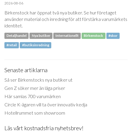
2026-08-06
Birkenstock har öppnat två nya butiker. Se hur företaget
använder material och inredning för att förstärka varumärkets
identitet.
Detaljhandel
Nya butiker
Internationellt
Birkenstock
#skor
#retail
#butiksinredning
Senaste artiklarna
Så ser Birkenstocks nya butiker ut
Gen Z söker mer än låga priser
Här samlas 700 varumärken
Circle K-ägaren vill ta över innovativ kedja
Hotellrummet som showroom
Läs vårt kostnadsfria nyhetsbrev!