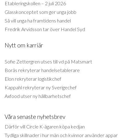
Etableringskollen – 2 juli 2026
Glasskonceptet som ger unga jobb
Så vill unga ha framtidens handel
Fredrik Arvidsson tar över Handel Syd
Nytt om karriär
Sofie Zettergren utses till vd på Matsmart
Borås rekryterar handelsetablerare
Elon rekryterar logistikchef
Kappahl rekryterar ny Sverigechef
Axfood utser ny hållbarhetschef
Våra senaste nyhetsbrev
Därför vill Circle K-ägaren köpa kedjan
Tydliga skillnader i hur män och kvinnor använder appar