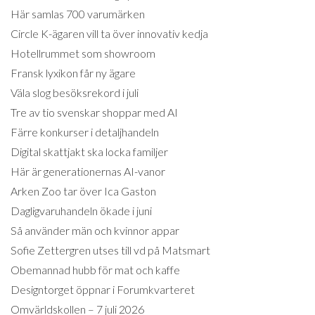
Här samlas 700 varumärken
Circle K-ägaren vill ta över innovativ kedja
Hotellrummet som showroom
Fransk lyxikon får ny ägare
Väla slog besöksrekord i juli
Tre av tio svenskar shoppar med AI
Färre konkurser i detaljhandeln
Digital skattjakt ska locka familjer
Här är generationernas AI-vanor
Arken Zoo tar över Ica Gaston
Dagligvaruhandeln ökade i juni
Så använder män och kvinnor appar
Sofie Zettergren utses till vd på Matsmart
Obemannad hubb för mat och kaffe
Designtorget öppnar i Forumkvarteret
Omvärldskollen – 7 juli 2026